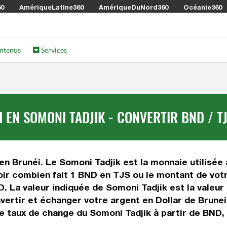
60
AmériqueLatine360
AmériqueDuNord360
Océanie360
ntenus
Services
 EN SOMONI TADJIK - CONVERTIR BND / T
 en Brunéi. Le Somoni Tadjik est la monnaie utilisée 
oir combien fait 1 BND en TJS ou le montant de votr
ND. La valeur indiquée de Somoni Tadjik est la valeu
ertir et échanger votre argent en Dollar de Brunei 
e taux de change du Somoni Tadjik à partir de BND,