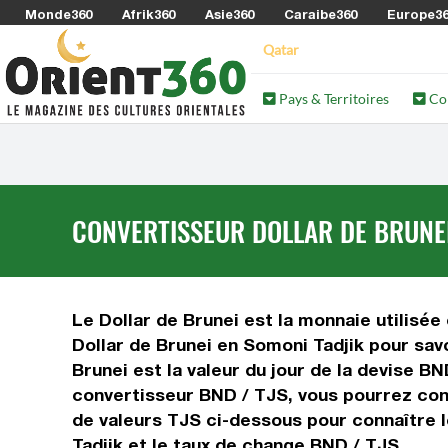
Monde360
Afrik360
Asie360
Caraibe360
Europe3
Qatar
Pays & Territoires
Co
CONVERTISSEUR DOLLAR DE BRUNEI
Le Dollar de Brunei est la monnaie utilisée
Dollar de Brunei en Somoni Tadjik pour sav
Brunei est la valeur du jour de la devise B
convertisseur BND / TJS, vous pourrez conv
de valeurs TJS ci-dessous pour connaître l
Tadjik et le taux de change BND / TJS.