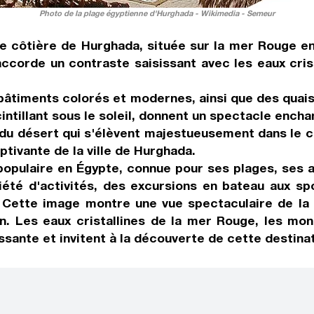
Photo de la plage égyptienne d'Hurghada - Wikimedia - Semeur
le côtière de Hurghada, située sur la mer Rouge en
ccorde un contraste saisissant avec les eaux crista
e bâtiments colorés et modernes, ainsi que des quai
ntillant sous le soleil, donnent un spectacle encha
 du désert qui s'élèvent majestueusement dans le ci
tivante de la ville de Hurghada.
populaire en Égypte, connue pour ses plages, ses a
riété d'activités, des excursions en bateau aux sp
. Cette image montre une vue spectaculaire de la 
on. Les eaux cristallines de la mer Rouge, les mo
sante et invitent à la découverte de cette destina