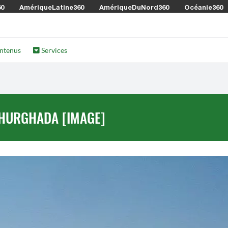
60
AmériqueLatine360
AmériqueDuNord360
Océanie360
ntenus
Services
'HURGHADA [IMAGE]