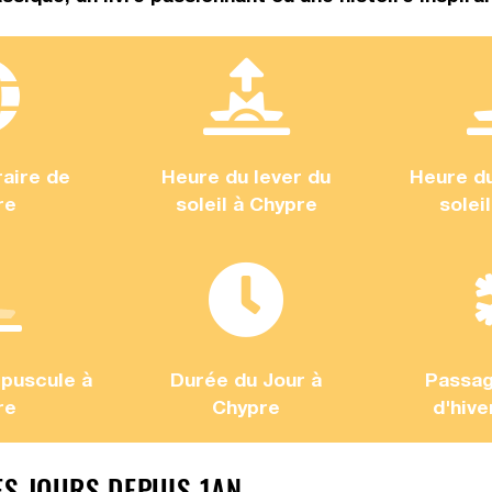
aire de
Heure du lever du
Heure d
re
soleil à Chypre
solei
puscule à
Durée du Jour à
Passag
re
Chypre
d'hive
ES JOURS DEPUIS 1AN