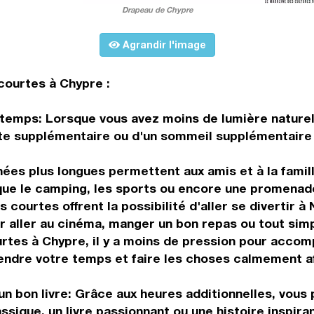
Drapeau de Chypre
Agrandir l'image
courtes à Chypre :
emps: Lorsque vous avez moins de lumière naturell
este supplémentaire ou d'un sommeil supplémentair
nées plus longues permettent aux amis et à la fami
s que le camping, les sports ou encore une promenad
ourtes offrent la possibilité d'aller se divertir à 
ur aller au cinéma, manger un bon repas ou tout sim
rtes à Chypre, il y a moins de pression pour accom
rendre votre temps et faire les choses calmement af
n bon livre: Grâce aux heures additionnelles, vous
assique, un livre passionnant ou une histoire inspiran