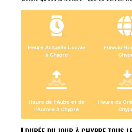
Heure Actuelle Locale
Fuseau Hor
à Chypre
Chyp
Heure de l'Aube et de
Heure du Cré
l'Aurore à Chypre
Chyp
DURÉE DU JOUR À CHYPRE TOUS L