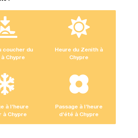
u coucher du
Heure du Zenith à
l à Chypre
Chypre
e à l'heure
Passage à l'heure
r à Chypre
d'été à Chypre