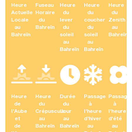
Heure
Fuseau
Heure
Heure
Heure
Actuelle
Horaire
du
du
du
Locale
du
lever
coucher
Zenith
au
Bahreïn
du
du
au
Bahreïn
soleil
soleil
Bahreïn
au
au
Bahreïn
Bahreïn
Heure
Heure
Durée
Passage
Passage
de
du
du
à
à
l'Aube
Crépuscule
Jour
l'heure
l'heure
et
au
au
d'hiver
d'été
de
Bahreïn
Bahreïn
au
au